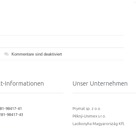
Kommentare sind deaktiviert
t-Informationen
Unser Unternehmen
281-98417-41
Prymat sp. z o.o.
4281-98417-43
Pěkný-Unimex s.r.o.
Lacikonyha Magyarország Kft.