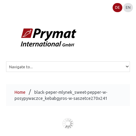
DE
EN
Home
black-peper-mlynek_sweet-pepper-w-
posypywaczce_kebabgyros-w-saszetce270x241