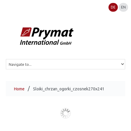
DE
EN
Home
Sloiki_chrzan_ogorki_czosnek270x241