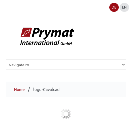
DE
EN
Home
logo-Cavalcad