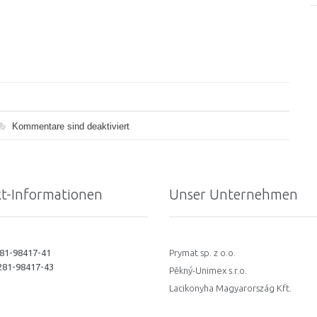
Kommentare sind deaktiviert
t-Informationen
Unser Unternehmen
281-98417-41
Prymat sp. z o.o.
4281-98417-43
Pěkný-Unimex s.r.o.
Lacikonyha Magyarország Kft.